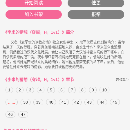
开始阅读
催更
加入书架
报错
《李米的猜想（穿越，H，1v1）》简介
    又名《冠军侯的调教指南》独立女留学生 x 冠军侯霍去病剧情简介：当你
结束了一天的行程，穿着真丝睡裙舒服地入梦，会发生什么？李米怎么也没想
到，偶然看过的汉代文化特展，会让自己跌落于大汉战神霍去病的行军帐中。白
日杀伐果断的冠军侯，夜中却红着耳根将她死死扣在榻上，低喘咬住她的后颈。
起初，他当她是西域派来的美艳细作，她当他是春梦无痕的裙下臣。最后，他想
《李米的猜想（穿越，H，1v1）》章节
共47章节
1
2
3
4
5
6
7
8
9
10
......
38
39
40
41
42
43
44
45
46
47