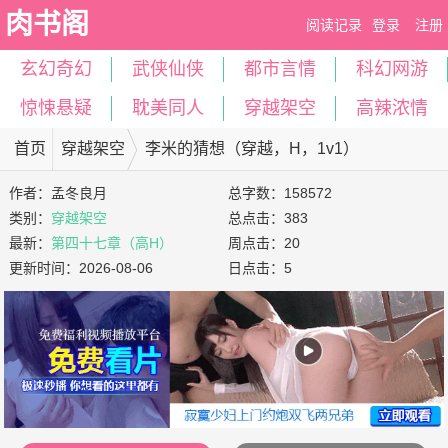
肉书阁
阅读记录
登录
注册
玄幻奇幻
武侠仙侠
都市言情
科幻网游
惊悚悬疑
耽美同人
穿越架空
高辣浓情
首页
穿越架空
李米的猜想（穿越，H，1v1）
作者：
孟冬良月
总字数：158572
类别：
穿越架空
总点击：383
最新：
第四十七章（高H）
周点击：20
更新时间：
2026-08-06
日点击：5