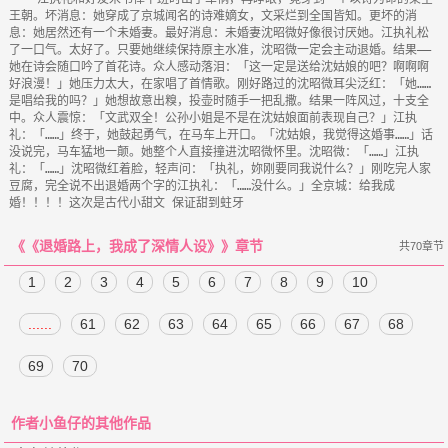
王朝。坏消息：她穿成了京城闻名的诗难嫡女，文采烂到全国皆知。更坏的消
息：她居然还有一个未婚妻。最好消息：未婚妻沈昭微好像很讨厌她。江执礼松
了一口气。太好了。只要她继续保持原主水准，沈昭微一定会主动退婚。结果——
她在诗会随口吟了首花诗。众人感动落泪：「这一定是送给沈姑娘的吧？啊啊啊
好浪漫！」她压力太大，在家唱了首情歌。刚好路过的沈昭微耳尖泛红：「她……
是唱给我的吗？」她想故意出糗，投壶时随手一把乱撒。结果一阵风过，十支全
中。众人震惊：「文武双全！公孙小姐是不是在沈姑娘面前表现自己？」江执
礼：「……」终于，她鼓起勇气，在马车上开口。「沈姑娘，我觉得这婚事……」话
没说完，马车猛地一颠。她整个人直接撞进沈昭微怀里。沈昭微：「……」江执
礼：「……」沈昭微红着脸，轻声问：「执礼，妳刚要同我说什么？」刚吃完人家
豆腐，完全说不出退婚两个字的江执礼：「……没什么。」全京城：给我成
《《退婚路上，我成了深情人设》》章节
共70章节
1
2
3
4
5
6
7
8
9
10
......
61
62
63
64
65
66
67
68
69
70
作者小鱼仔的其他作品