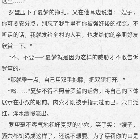
这里……”
罗望压下了夏梦的挣扎，又在他耳边说道：“嫂子，
你可要安分点，别忘了我手里有你被强奸後的裸照。不
听话的话，我就发给全村的人看，也发给你的亲朋好友
欣赏一下。”
“不、不要──”夏梦就是因为这样的威胁才不敢告诉
罗笙的。
“那就乖一点，自己用双手抱膝，把双腿打开。”
“呜……”夏梦不得不照着罗望的话做，将自己的下体
展示在小叔的眼前。肉穴才刚被手指玩过而已，穴口泛
红，淫水缓慢流出。
罗望毫不客气地视奸夏梦的小穴，笑了笑：“嫂子，
骚穴都饥渴成这样了，还说不想要。为了惩罚你的口是