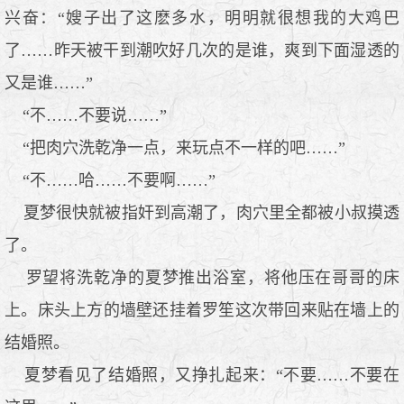
兴奋：“嫂子出了这麽多水，明明就很想我的大鸡巴
了……昨天被干到潮吹好几次的是谁，爽到下面湿透的
又是谁……”
“不……不要说……”
“把肉穴洗乾净一点，来玩点不一样的吧……”
“不……哈……不要啊……”
夏梦很快就被指奸到高潮了，肉穴里全都被小叔摸透
了。
罗望将洗乾净的夏梦推出浴室，将他压在哥哥的床
上。床头上方的墙壁还挂着罗笙这次带回来贴在墙上的
结婚照。
夏梦看见了结婚照，又挣扎起来：“不要……不要在