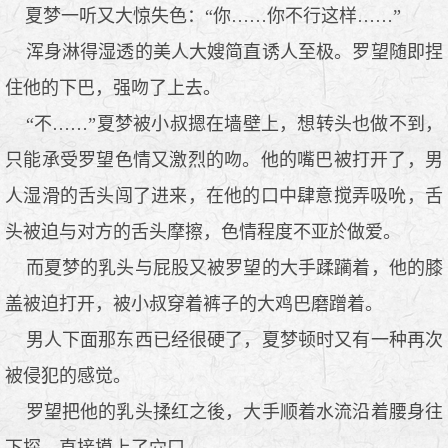
夏梦一听又大惊失色：“你……你不行这样……”
浑身淋得湿透的美人大嫂简直诱人至极。罗望随即捏
住他的下巴，强吻了上去。
“不……”夏梦被小叔摁在墙壁上，想转头也做不到，
只能承受罗望色情又激烈的吻。他的嘴巴被打开了，男
人湿滑的舌头闯了进来，在他的口中肆意搅弄吸吮，舌
头被迫与对方的舌头摩擦，色情程度不亚於做爱。
而夏梦的乳头与屁股又被罗望的大手蹂躏着，他的膝
盖被迫打开，被小叔穿着裤子的大鸡巴磨蹭着。
男人下面那东西已经很硬了，夏梦顿时又有一种再次
被侵犯的感觉。
罗望把他的乳头揉红之後，大手顺着水流沿着腰身往
下探，直接摸上了穴口。