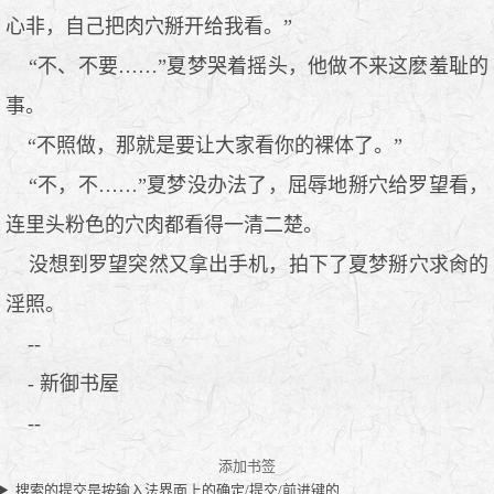
心非，自己把肉穴掰开给我看。”
“不、不要……”夏梦哭着摇头，他做不来这麽羞耻的
事。
“不照做，那就是要让大家看你的裸体了。”
“不，不……”夏梦没办法了，屈辱地掰穴给罗望看，
连里头粉色的穴肉都看得一清二楚。
没想到罗望突然又拿出手机，拍下了夏梦掰穴求肏的
淫照。
--
- 新御书屋
--
添加书签
搜索的提交是按输入法界面上的确定/提交/前进键的