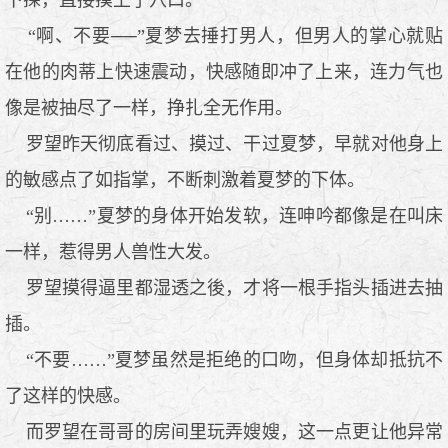
“啊、不要──”夏梦去捶打男人，但男人的掌心就贴
在他的肉蒂上快速震动，快感随即冲了上来，连力气也
像是被抽尽了一样，挣扎全无作用。
罗望昨天彻底看过、摸过、干过夏梦，早就对他身上
的敏感点了如指掌，不断刺激着夏梦的下体。
“别……”夏梦的身体开始发软，连呻吟都像是在叫床
一样，惹得男人兽性大发。
罗望摸得逼里都湿透之後，才将一根手指头插进去抽
插。
“不要……”夏梦虽然是拒绝的口吻，但身体却抵抗不
了这样的快感。
而罗望在哥哥的房间里玩弄嫂嫂，这一点更让他异常