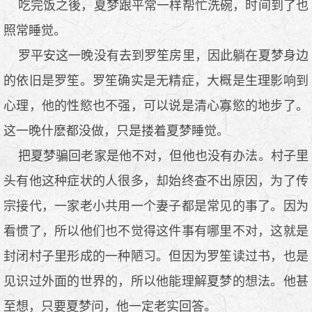
吃完饭之後，夏梦跟平常一样帮忙洗碗，时间到了也
照常睡觉。
罗平安这一晚没有去到罗笙房里，因此躺在夏梦身边
的依旧是罗笙。罗笙确实是无精症，大概是生理影响到
心理，他的性慾也不强，可以说是清心寡慾的地步了。
这一晚什麽都没做，只是搂着夏梦睡觉。
把夏梦骗回老家是他不对，但他也没有办法。村子里
头有他这种症状的人很多，却始终查不出原因，为了传
宗接代，一家老小共用一个妻子都是常见的事了。因为
看惯了，所以他们也不觉得这件事有哪里不对，这就是
封闭村子里形成的一种陋习。但因为罗笙读过书，也是
见识过外面的世界的，所以他能理解夏梦的想法。他甚
至想，只要夏梦问，他一定老实回答。