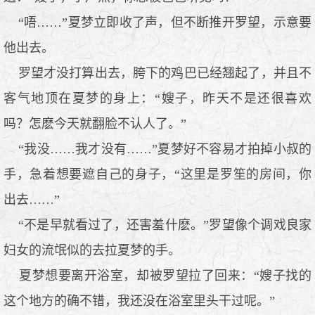
“唔……”夏梦立即收了声，但不断推开罗望，示意要
他出去。
罗望才没打算出去，胯下的鸡巴已经翘起了，并且不
客气地顶在夏梦的身上：“嫂子，昨天不是还很喜欢
吗？怎麽今天就翻脸不认人了。”
“我没……我才没有……”夏梦好不容易才拍掉小叔的
手，急着想要遮自己的身子，“这里是罗笙的房间，你
出去……”
“不是早就看过了，还害羞什麽。”罗望像个调戏良家
妇女的流氓似的去拉夏梦的手。
夏梦想要离开浴室，却被罗望拉了回来：“嫂子找的
这个地方的确不错，我还没在浴室里头干过呢。”