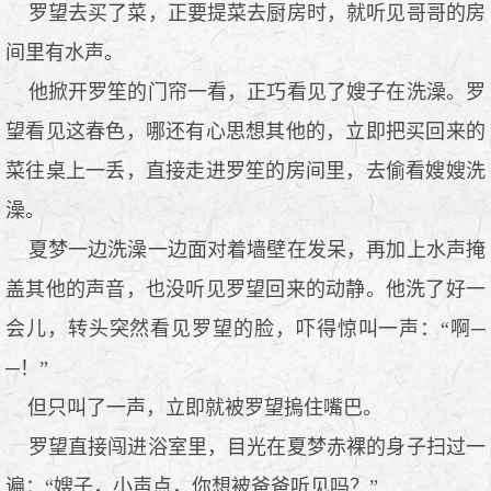
罗望去买了菜，正要提菜去厨房时，就听见哥哥的房
间里有水声。
他掀开罗笙的门帘一看，正巧看见了嫂子在洗澡。罗
望看见这春色，哪还有心思想其他的，立即把买回来的
菜往桌上一丢，直接走进罗笙的房间里，去偷看嫂嫂洗
澡。
夏梦一边洗澡一边面对着墙壁在发呆，再加上水声掩
盖其他的声音，也没听见罗望回来的动静。他洗了好一
会儿，转头突然看见罗望的脸，吓得惊叫一声：“啊─
─！”
但只叫了一声，立即就被罗望摀住嘴巴。
罗望直接闯进浴室里，目光在夏梦赤裸的身子扫过一
遍：“嫂子，小声点，你想被爸爸听见吗？”