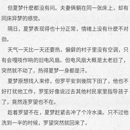
但夏梦什麽都没有问。夫妻俩躺在同一张床上，却有
同床异梦的感觉。
隔日，夏梦表现得也十分正常，情绪上没有什麽不对
劲。
天气一天比一天还要热，偏僻的村子里没有空调，只
有会嘎吱作响的旧电风扇。但电风扇大概是太老旧了，
突然就不动了，热得夏梦一身都是汗。
夏梦原想找人来修，但罗平安到後院下田了，他也不
好打扰他工作，罗笙好像说过去其他村民家里指导孩子
了，竟然连罗望也不在。
趁着罗望不在，夏梦赶紧去冲了个冷水澡。只不过他
洗到一半的时候，罗望突然就回来了。