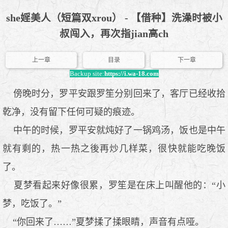
she婬美人（短篇双xrou） - 【借种】洗澡时被小
叔闯入，再次指jian高ch
上一章
目录
下一章
Backup site:
https://i.wa-18.com
傍晚时分，罗平安跟罗笙分别回来了，客厅已经收拾
乾净，没有留下任何可疑的痕迹。
中午的时候，罗平安就炖好了一锅鸡汤，饭也是中午
就有剩的，热一热之後再炒几样菜，很快就能吃晚饭
了。
夏梦看起来好像很累，罗笙是在床上叫醒他的：“小
梦，吃饭了。”
“你回来了……”夏梦揉了揉眼睛，声音有点哑。