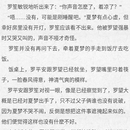
罗笙敏锐地听出来了：“你声音怎麽了，着凉了？”
“唔……没有，可能是刚睡醒吧。”夏梦有点心虚，但
幸好房里没有开灯，罗笙应该看不出来。他被罗望强暴
时又哭又叫的，声音不哑才奇怪。
罗笙并没有再问下去，牵着夏梦的手走到饭厅去吃
饭。
饭桌上，罗平安跟罗望已经就坐，罗望嘴里叼着筷
子，一脸春风得意，神清气爽的模样。
罗平安跟罗笙对视一眼，像是已经察觉到了，罗望大
概是已经对夏梦出手了，只不过父子俩谁也没有说破，
因为夏梦不哭不闹，反倒是想把这件事遮掩起来似的。
他们便觉得这样也没有什麽不好。