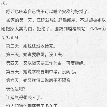
扰。
舒瑶也庆幸自己终于可以睡个安稳的好觉了。
搬家的第一天，江延就想进舒瑶那屋，不过却被她以
刚搬家太累为由，拒绝了。圕請到艏橃網站：Я𝒾Я𝒾𝖜ⓔ
N.℃ õ М
第二天，她说还没收拾完。
第三天，她说要收尾，没工夫。
第四天，又以隔天要工作为由，再度拒绝。
第五天，她说学校要期中考，没闲心。
第六天，她又找借口说房子不隔音
玩他是吧？
江延气得想咬人了。
没人知道他到底素了多久了。