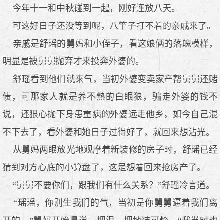
今年十一和中秋碰到一起，刚好连放八天。
可这好日子还没等到呢，八竿子打不着的亲戚来了。
亲戚是舒瑶的舅妈和小侄子，看这娘俩的落魄模样，
明显是被舅舅抛弃才来投奔外婆的。
舒瑶看到他们就来气，当初外婆变卖家产帮舅舅还赌
债，可那家人就是养不熟的白眼狼，骗走外婆的钱不
说，还狠心抛下身患重病的外婆远走他乡。如今自己混
不下去了，看外婆和她日子过得好了，就回来想沾光。
从舅妈两眼放光地观摩着新装修的房子时，舒瑶已经
猜到对方心底的小算盘了，这是想着回来抢房产了。
“舅舅不要你们，跟我们有什么关系？”舒瑶冷言道。
“瑶瑶，你别生我们的气，当初是你舅舅逼着我们离