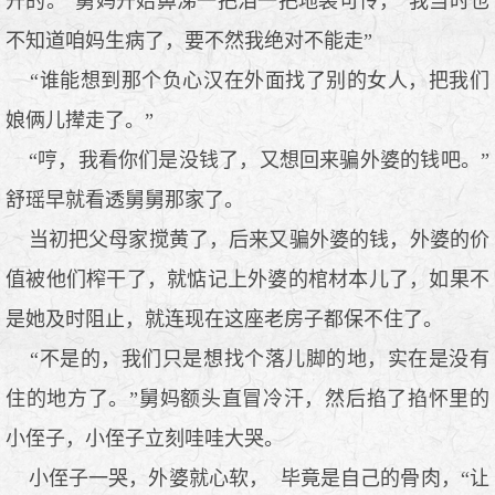
开的。”舅妈开始鼻涕一把泪一把地装可怜，“我当时也
不知道咱妈生病了，要不然我绝对不能走”
“谁能想到那个负心汉在外面找了别的女人，把我们
娘俩儿撵走了。”
“哼，我看你们是没钱了，又想回来骗外婆的钱吧。”
舒瑶早就看透舅舅那家了。
当初把父母家搅黄了，后来又骗外婆的钱，外婆的价
值被他们榨干了，就惦记上外婆的棺材本儿了，如果不
是她及时阻止，就连现在这座老房子都保不住了。
“不是的，我们只是想找个落儿脚的地，实在是没有
住的地方了。”舅妈额头直冒冷汗，然后掐了掐怀里的
小侄子，小侄子立刻哇哇大哭。
小侄子一哭，外婆就心软， 毕竟是自己的骨肉，“让