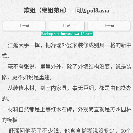
欺姐（继姐弟H） - 同居рo⒙āsīā
上一章
目录
下一章
Backup site:
https://i.wa-18.com
江延大手一挥，把舒瑶外婆家装修成别具一格的新中
式。
毫不夸张说，里里外外，除了外墙结构没变，说是装
修，更不如说是重建。
从装修木材，到室内家具，事无巨细，都是由他操办
的。
材料自然都是上等红木石砖，外观简直就是苏州园林
的模板。
舒瑶问他花了不少钱，他含含糊糊说没多少，50个