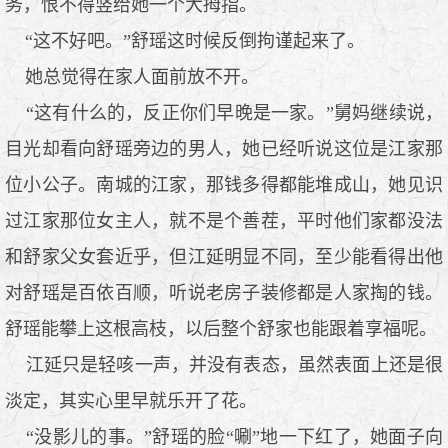
务，恨不得竖给她一个大拇指。
“这不好吧。”舒瑶这时候反倒拘谨起来了。
她总觉得在家人面前放不开。
“这有什么的，反正你们早晚是一家。”舅妈继续说，
目光却看向舒瑶旁边的男人，她已经听说这位是江家那
位小公子。南城的江家，那钱多得都能堆成山，她见识
过江家那位女主人，就不是个善茬，平时他们家都没法
和舒家父女套近乎，但江延明显不同，至少能看得出他
对舒瑶是百依百顺，听说老房子装修都是人家掏的钱。
舒瑶能攀上这根高枝，以后整个舒家也能跟着享福呢。
江延只是轻咳一声，并没有表态，虽然表面上还是很
淡定，其实心里早就乐开了花。
“没影儿的事。”舒瑶的脸“唰”地一下红了，她面子向