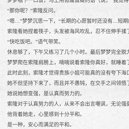
梦梦咽下一口饭，马上用毋庸置疑的语气说，“我觉得
“那你呢？”索隆反问。
“嗯…”梦梦沉思一下，“长期的心愿暂时还没有…短期
索隆看她捏着筷子，头发被海风吹乱，忍不住伸手揉
“快吃饭吧。”语气带笑。
休息够了，下午又练习了几个小时。最后梦梦完全脱力
梦梦爬在索隆肩膀上，喃喃说着索隆你真好，就睡着
此时此刻，索隆才觉得贵族小姐可能真的没有夸下海口
她不但坚持下来了，而且并不愚钝，在交手之间领悟
她说她想变强，是认真而努力的。
索隆对于认真努力的人，从来不会出言嘲讽，无论强
他背着她走，心里感到十分平和。
是一种，安心而满足的平和。