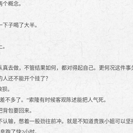
两个概念。
一下子喝了大半。
上。
真去做，不管结果如何，都对得起自己。更何况这件事
的人还不能开个挂了？
狼狈。
差不多了。”索隆有时候客观陈述能把人气死。
把背包要回来。
认输，憋着一股劲往前冲。就是不知道贵族小姐可以坚
息跑了快2小时。