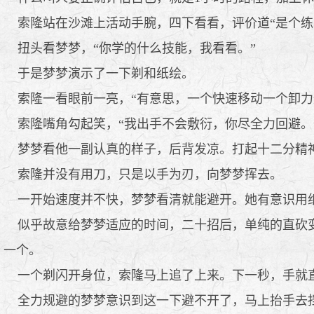
索隆站在沙滩上活动手腕，四下看看，评价道“是个练
扭头看梦梦，“你学的什么技能，我看看。”
于是梦梦演示了一下剃和纸绘。
索隆一看眼前一亮，“有意思，一个快速移动一个卸力
索隆嘴角勾起笑，“我出手不会敷衍，你尽全力回避。
梦梦看他一副认真的样子，后背发凉。打起十二分精
索隆并没有用刀，只是以手为刃，向梦梦挥去。
一开始速度并不快，梦梦看清就能避开。她有意识用
似乎故意给梦梦适应的时间，二十招后，单纯的直砍变
一个。
一个剃闪开身位，索隆马上追了上来。下一秒，手就
全力规避的梦梦意识到这一下避不开了，马上抬手去