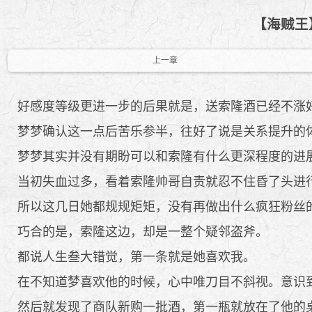
【海贼王
上一章
好感度等级更进一步的后果就是，送索隆酒已经不涨
梦梦确认这一点后苦乐参半，往好了说是关系提升的
梦梦其实并没有期盼可以和索隆有什么更深程度的进展
当初失血过多，看着索隆帅哥自责就忍不住昏了头进行
所以这几日她都规规矩矩，没有再做出什么疯狂粉丝
巧合的是，索隆这边，却是一整个疑邻盗斧。
都说人生叁大错觉，第一条就是她喜欢我。
在不知道梦喜欢他的时候，心中唯刀目不斜视。意识到
然后就发现了商队新购一批酒，第一瓶就放在了他的桌