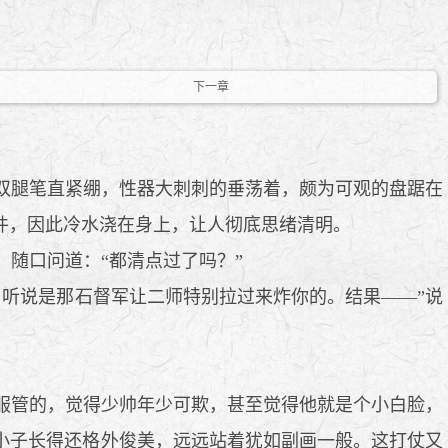
下一章
双腿笔直紧绷，性器大刺刺的垂荡着，颇为可观的盘踞在
件，因此冷水浇在身上，让人彻底思绪清明。
随口问道：“都清点过了吗？”
听说是那石督军让二师特别拉过来炸你的。结果——”说
服管的，觉得少帅年少可欺，甚至觉得他就是个小白脸，
小子长得还格外俊美，远远站着犹如副画一般。这打仗又