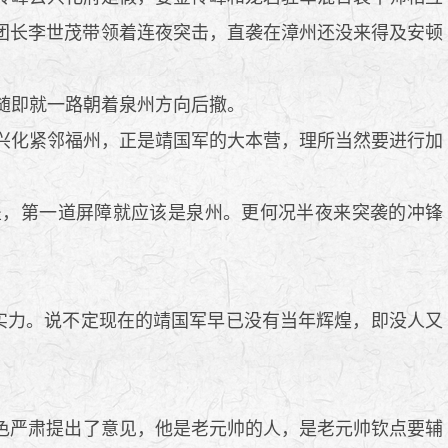
团长李世茂带领着连夜突击，直袭在漳州还没来得及安顿
随即就一路朝着泉州方向后撤。
兴化紧邻福州，正是靖国军的大本营，理所当然要进行加
，第一道屏障就应该是泉州。更何况半夜来突袭的冲锋
。
实力。说不定现在的靖国军早已没有当年辉煌，即没人又
色严肃提出了意见，他是老元帅的人，是老元帅钦点要辅