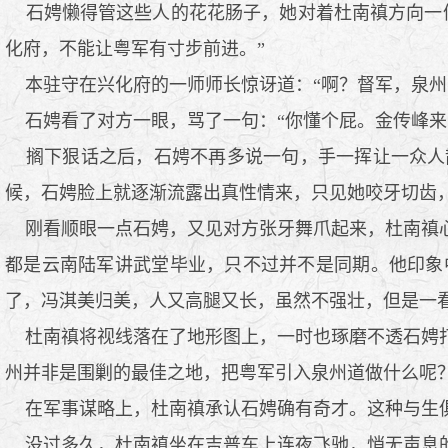
石娉懒得管这些人的花花肠子，她对着杜南禛方向一仰
化府，不能让粤军有寸步前进。”
本驻守在兴化府的一师师长惊讶道：“啊？督军，泉州
石娉看了对方一眼，骂了一句：“你懂个屁。金传峰来
搁下狠话之后，石娉不再多说一句，手一挥让一众人
候，石娉脸上就逐渐流露出真性情来，只见她咬牙切齿，
刚看顺眼一点石娉，又见对方张牙舞爪起来，杜南禛心
都是云南陆军讲武堂毕业，只不过并不是同期。他印象
了，冯淇美归美，人又高腿又长，虽然不强壮，但是一
杜南禛将视线落在了地形图上，一时也琢磨不透石娉打
州并非是围剿的最佳之地，把粤军引入泉州道做什么呢
在军事谋略上，杜南禛承认石娉确有奇才。这种与生俱
没过多久，杜南禛坐在吉普车上连夜飞驰，悄无声息的