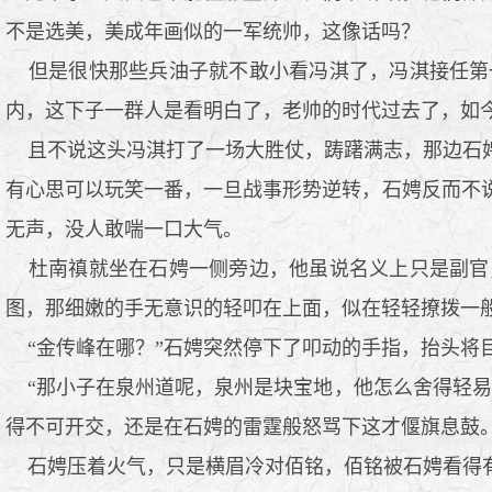
不是选美，美成年画似的一军统帅，这像话吗？
但是很快那些兵油子就不敢小看冯淇了，冯淇接任第
内，这下子一群人是看明白了，老帅的时代过去了，如
且不说这头冯淇打了一场大胜仗，踌躇满志，那边石娉
有心思可以玩笑一番，一旦战事形势逆转，石娉反而不
无声，没人敢喘一口大气。
杜南禛就坐在石娉一侧旁边，他虽说名义上只是副官
图，那细嫩的手无意识的轻叩在上面，似在轻轻撩拨一
“金传峰在哪？”石娉突然停下了叩动的手指，抬头将
“那小子在泉州道呢，泉州是块宝地，他怎么舍得轻易
得不可开交，还是在石娉的雷霆般怒骂下这才偃旗息鼓
石娉压着火气，只是横眉冷对佰铭，佰铭被石娉看得有