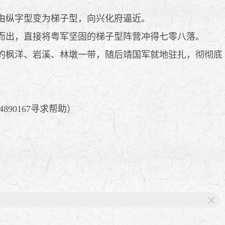
由纵字型变为梯子型，向兴化府逼近。
而出，直接将粤军坚固的梯子型阵营冲得七零八落。
的枫洋、岩溪、林墩一带，随后靖国军就地驻扎，彻彻底
90167寻求帮助）
X