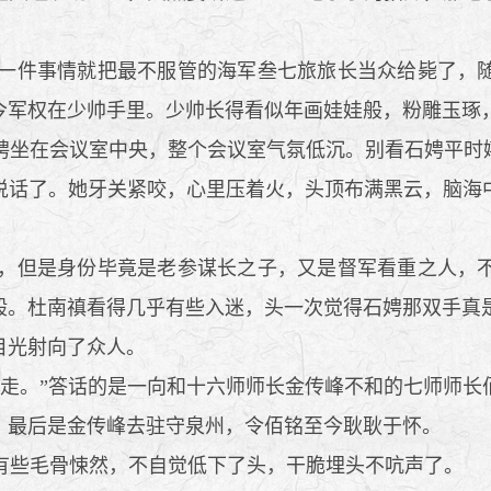
一件事情就把最不服管的海军叁七旅旅长当众给毙了，随
今军权在少帅手里。少帅长得看似年画娃娃般，粉雕玉琢
坐在会议室中央，整个会议室气氛低沉。别看石娉平时
说话了。她牙关紧咬，心里压着火，头顶布满黑云，脑海
，但是身份毕竟是老参谋长之子，又是督军看重之人，不
般。杜南禛看得几乎有些入迷，头一次觉得石娉那双手真
目光射向了众人。
走。”答话的是一向和十六师师长金传峰不和的七师师长
。最后是金传峰去驻守泉州，令佰铭至今耿耿于怀。
些毛骨悚然，不自觉低下了头，干脆埋头不吭声了。