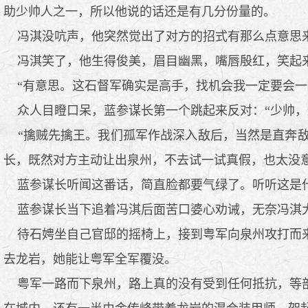
助少帅人之一，所以他说的话还是有几分份量的。
冯淇没吭声，他突然觉出了对方的招式有那么点意思来
冯淇笑了，他生得俊美，眉目幽黑，嘴唇殷红，笑起
“有意思。这石督军确实是高手，找机会我一定要会一
众人目瞪口呆，蓝参谋长第一个跳起来反对：“少帅，
“擒贼先擒王。我们孤军作战深入敌后，当然是直奔敌
长，既然对方主动让出泉州，不去试一试真假，也太没意
蓝参谋长听闻这番话，简直脸都要气绿了。听听这是什
蓝参谋长当下追着冯淇后面苦口婆心劝诫，无奈冯淇
待石娉坐自己官邸的摇椅上，接到粤军向泉州攻打而来
去龙岩，她能让粤军全军覆没。
粤军一路而下泉州，路上真的没有受到任何抵抗，等部