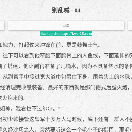
别乱喊 - 04
目录
Backup site:
https://i.wa-18.com
和魄力，打起仗来冲锋在前，更是鼓舞士气。
往下可以看到他窄腰下面胯骨上的人鱼线，下面延伸的
棚子搭建，他让副官准备了几桶水，因为不具备烧水的条
从副官手中接过宽大浴巾包裹住下身，甩着头上的水珠，
经清理完收缴装备。最好的东西就是那门德式后膛火炮，
送火炮来的。
如神，我看也不过尔尔。”
初少帅接管这粤军十多万人马时候，底下还有一群人不
是久经沙场之人，突然要听这么一个毛小子的指挥，那毛