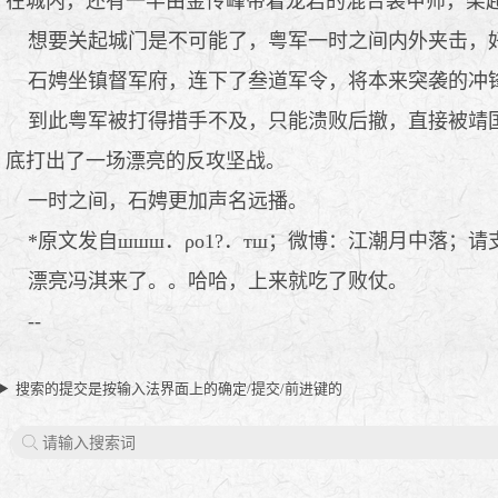
在城内，还有一半由金传峰带着龙岩的混合装甲师，架
想要关起城门是不可能了，粤军一时之间内外夹击，好
石娉坐镇督军府，连下了叁道军令，将本来突袭的冲锋
到此粤军被打得措手不及，只能溃败后撤，直接被靖国
底打出了一场漂亮的反攻坚战。
一时之间，石娉更加声名远播。
*原文发自шшш．ρο1?．тш；微博：江潮月中落；请支
漂亮冯淇来了。。哈哈，上来就吃了败仗。
--
搜索的提交是按输入法界面上的确定/提交/前进键的