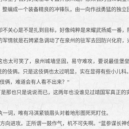
，整编成一个装备精良的冲锋队，由一向作战勇猛的独立
不关心是不是扎到目标，好像纯粹是来耀武扬威一番，
军情就是石娉紧急调动了在泉州的驻军去回防兴化府，
这也太可笑了，泉州城墙坚固，易守难攻，要说最佳堡垒
瓮的伎俩。只是这伎俩也太过明显，实在显得有些小儿科
伎俩，难道会有人看不出来？”
是那也只是说说而已，这两年也没谁见过靖国军真正的
一词，唯有冯淇紧锁眉头对着地形图死死盯住。
方向进攻。正所谓一鼓作气，机不可失啊。”蓝参谋长神