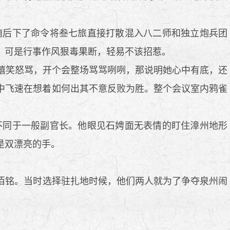
后下了命令将叁七旅直接打散混入八二师和独立炮兵团
，可是行事作风狠毒果断，轻易不该招惹。
嬉笑怒骂，开个会整场骂骂咧咧，那说明她心中有底，还
中飞速在想着如何出其不意反败为胜。整个会议室内鸦雀
同于一般副官长。他眼见石娉面无表情的盯住漳州地形
是双漂亮的手。
佰铭。当时选择驻扎地时候，他们两人就为了争夺泉州闹