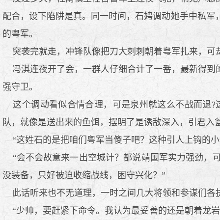
配合，设下陷阱是真。同一时间，石娉调动她手中私军
的粤军。
突袭完就走，冲锋队像把刀大刺刺朝着粤军扎来，可却
冯淇连夜开了会，一群人仔细合计了一番，最新得到的
强守卫。
这个调动看似合情合理，可是泉州就这么不战而退?
队，就像是送出来的鱼饵，摆明了是诱敌深入，引君入
“这姓石的是把咱们粤军当傻子吧？这种引人上钩的小
“会不会故意来一出空城计？都说靖国军实力强劲，可
没装备，只好被迫收缩战线，困守兴化？”
此话听来也不无道理，一时之间几大将领和参谋们各执
“少帅，要赶紧下命令。我认为最妥善的还是朝着龙岩