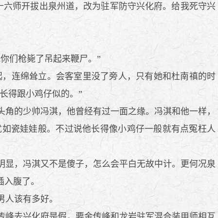
十六师开拔出泉州道，改为驻军防守兴化府。给我死守兴
你们枪毙了吊起来鞭尸。”
，连绵耸立。会客室里没了旁人，只有她和杜南禛的时
长得跟小鸡仔似的。”
头角的少帅冯淇，他曾经有过一面之缘。冯淇和他一样，
犹如瓷娃娃般。不过说他长得像小鸡仔一般就有点冤枉人
明显，冯淇又不是傻子，怎么会平白无故中计。更何况泉
插入腹了。
男人该有多好。
传峰去兴化府是假，要金传峰和龙岩驻军混合装甲师相互