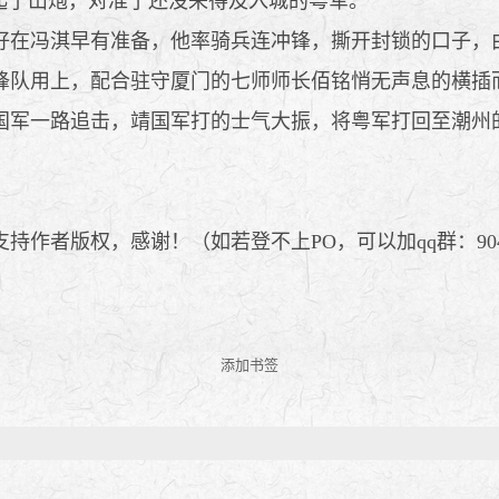
起了山炮，对准了还没来得及入城的粤军。
在冯淇早有准备，他率骑兵连冲锋，撕开封锁的口子，
队用上，配合驻守厦门的七师师长佰铭悄无声息的横插
军一路追击，靖国军打的士气大振，将粤军打回至潮州
持作者版权，感谢！（如若登不上PO，可以加qq群：9048
添加书签