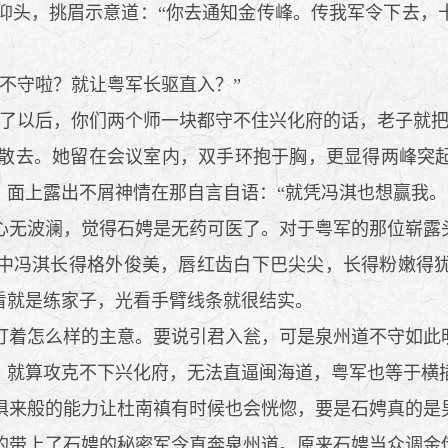
头，挑眉示意道：“你去通知金传峰。传我军令下去，
不守啦？就让粤军长驱直入？”
了以后，你们两个师一块都守不住兴化府的话，老子就把
散去。她留在会议室内，双手环抱于胸，更显得两峰突起
面上露出不屑神情在那自言自语：“就凭冯淇也想赢我。
无波澜，觉得石娉是无药可医了。对于粤军的那位崭露
中冯淇长得格外俊美，唇红齿白下巴尖尖，长得粉嫩得
看就是练家子，光看手臂线条就很结实。
着怎么样的主意。要说引君入瓮，可是泉州道不守如此
？就算攻克不下兴化府，无法直逼闽海道，粤军也等于横
来般的能力让杜南禛有时候也会恍惚，要是石娉真的是
带上了石娉的秘密军令直奔泉州道。原来石娉当众调金