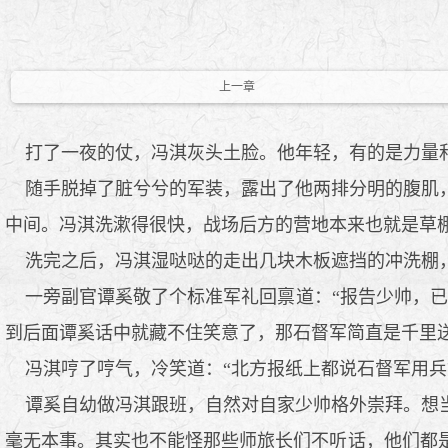
上一章
打了一夜的仗，冯淇灰头土脸。他年轻，有的是力量
随手脱掉了脏兮兮的军装，露出了他两排分明的腹肌，
中间。冯淇洗漱得很快，战场后方的营地本来也就是草
洗完之后，冯淇湿哒哒的走出几块木板遮挡的冲洗棚，
一旁副官谭奚敬了个标准军礼回禀道：“报告少帅，已
到后面谭奚话中就藏不住笑意了，那石督军简直是千里
冯淇哼了哼气，冷笑道：“北方报纸上都说石督军用兵
谭奚自幼做冯淇跟班，自然对自家少帅格外崇拜。想当
毫无本事。其实也不能怪那些师旅长们不听话，他们都