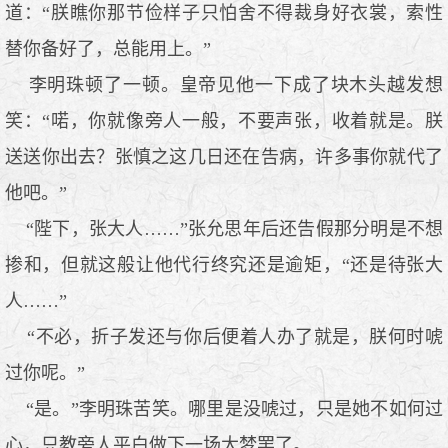
道：“朕瞧你那节俭样子只怕舍不得裁身好衣裳，索性
替你备好了，总能用上。”
李明珠顿了一顿。皇帝见他一下成了块木头越发想
笑：“喏，你就像旁人一般，不要声张，收着就是。朕
送送你出去？张慎之这几日还在告病，许多事你就代了
他吧。”
“陛下，张大人……”张允思年后还告假那分明是不想
掺和，但就这般让他代行终究还是逾矩，“还是待张大
人……”
“不必，折子发还与你后便着人办了就是，朕何时唬
过你呢。”
“是。”李明珠苦笑。哪里是没唬过，只是她不如何过
心，只教旁人平白做下一场大梦罢了。