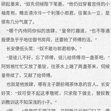
研起墨来，“奴先伺候陛下笔墨。”他仍旧穿着宫侍的小
袖青袍，瞧去清泠泠一个利落小郎君，往案头一立，是
很有几分气度了。
“哪个内侍同你似的放肆，”皇帝打趣道，“也不等通
报便急乎乎地往御书房闯，还要抢了师傅的活。”
长安便低头笑：“奴不敢与郎君相争。”
“是徒儿不好，忘了师傅，徒儿给师傅沏一盏茶吧。”
阿努格忙忙又放了墨锭，往茶水上端了两盏茶来，伺候
皇帝续了，又献了给师傅。
也就是他放肆，哪有主子跟前喝茶休息的宫人。长安
好笑：“奴可受不起这孝敬呢，只求陛下做主，替奴教
训教训这不知深浅的小子。”