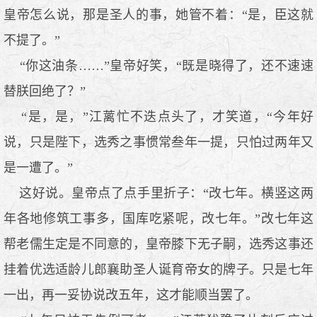
皇帝怎么说，那是圣人的事，她管不着：“是，臣这就
不提了。”
“你这油条……”皇帝好笑，“既是晓得了，还不速速
替朕回绝了？”
“是，是，”江蓠忙不迭点头了，才笑道，“今年好
说，只是陛下，选秀之事惯常叁年一提，只怕过两年又
是一遭了。”
这好说。皇帝点了点手里折子：“改七年。横竖这两
年各地修筑工事多，国库吃紧呢，改七年。”改七年这
帮老儒生定是不同意的，皇帝膝下无子嗣，选秀这事还
挂着优选适龄儿郎襄助圣人诞育帝女的牌子。只是七年
一出，再一妥协说改五年，这才能顺当罢了。