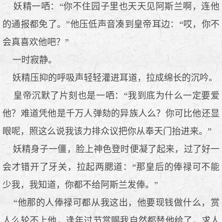
妖精一哂：“你不住园子里也天天见阿斯兰啊，连他
的通报都免了。”他压低声音凑到皇帝耳边：“哎，你不
会真喜欢他吧？”
一时寂静。
妖精压抑的呼吸声轻轻灌进耳道，拉成绵长的沉吟。
皇帝沉默了片刻也是一哂：“我到底为什么一定要爱
他？难道凭他是千万人弹劾的异族人么？你可比他还显
眼呢，照这么说我该力排众议把你从奉天门抬进来。”
妖精身子一僵，脸上神色登时便凝了起来，过了好一
会才错开了牙关，拉起两腮道：“那皇后的俸禄可不能
少我，我知道，你都不给阿斯兰发俸。”
“他那的人俸禄可都从我这出，他要现钱做什么，赏
人么轮不上他，逢年过节赏赐我自然都替他给了，求人