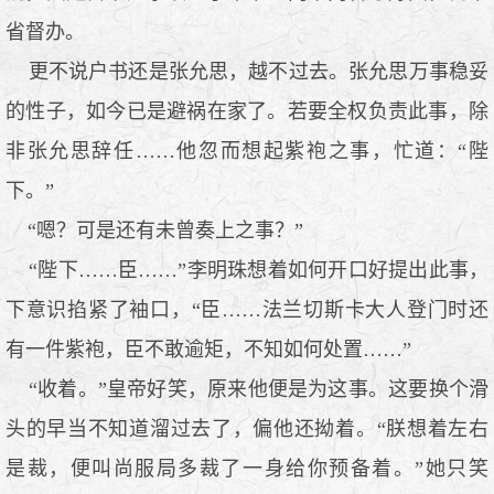
省督办。
更不说户书还是张允思，越不过去。张允思万事稳妥
的性子，如今已是避祸在家了。若要全权负责此事，除
非张允思辞任……他忽而想起紫袍之事，忙道：“陛
下。”
“嗯？可是还有未曾奏上之事？”
“陛下……臣……”李明珠想着如何开口好提出此事，
下意识掐紧了袖口，“臣……法兰切斯卡大人登门时还
有一件紫袍，臣不敢逾矩，不知如何处置……”
“收着。”皇帝好笑，原来他便是为这事。这要换个滑
头的早当不知道溜过去了，偏他还拗着。“朕想着左右
是裁，便叫尚服局多裁了一身给你预备着。”她只笑