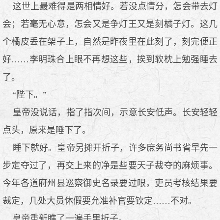
这世上最难得是两相情好。若没点情分，怎会带去灯
会；若毫无心意，怎会又是争灯王又是刻橘子灯。这几
个橘皮丢在架子上，自然是昨夜里在此刻了，刻完便正
好……李明珠合上眼不再想这些，挨到软枕上勉强睡去
了。
“陛下。”
皇帝没说话，指了指次间，示意长安低声。长安轻轻
点头，原来是睡下了。
睡下就好。皇帝另摊开折子，许多庶务尚书省早先一
步定夺过了，再交上来的净是些要天子裁夺的麻烦事。
今年各道府州县巡察御史名录要过眼，吏员考核结果要
裁定，几处大员休假要允准补官要钦定……不对。
皇帝重新瞧了一遍手里折子。