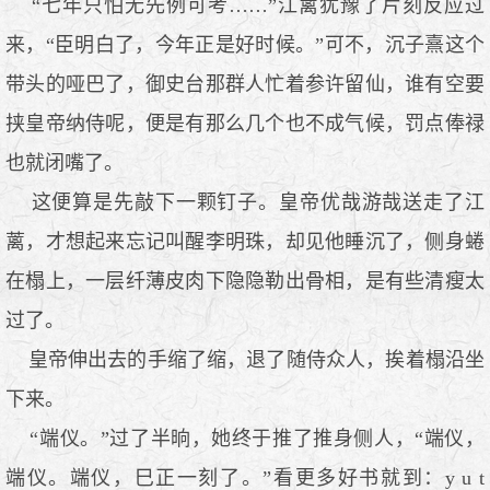
“七年只怕无先例可考……”江蓠犹豫了片刻反应过
来，“臣明白了，今年正是好时候。”可不，沉子熹这个
带头的哑巴了，御史台那群人忙着参许留仙，谁有空要
挟皇帝纳侍呢，便是有那么几个也不成气候，罚点俸禄
也就闭嘴了。
这便算是先敲下一颗钉子。皇帝优哉游哉送走了江
蓠，才想起来忘记叫醒李明珠，却见他睡沉了，侧身蜷
在榻上，一层纤薄皮肉下隐隐勒出骨相，是有些清瘦太
过了。
皇帝伸出去的手缩了缩，退了随侍众人，挨着榻沿坐
下来。
“端仪。”过了半晌，她终于推了推身侧人，“端仪，
端仪。端仪，巳正一刻了。”看更多好书就到：y u t