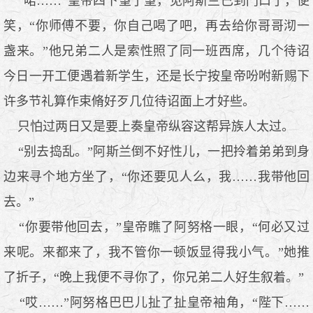
“喏……”皇帝四下望了望，见阿斯兰已到门口了，便
笑，“你师傅不要，你自己喝了吧，再去给你哥哥沏一
盏来。”他兄弟二人是索性照了同一班西席，几个待诏
今日一开工便遇着新学生，还是长宁按皇帝吩咐新赐下
许多节礼算作束脩好歹几位待诏面上才好些。
只怕过两日又是要上奏皇帝纵容这帮异族人太过。
“别去捣乱。”阿斯兰倒不好性儿，一把拎着弟弟到身
边来寻个地方坐了，“你还要见人么，我……我带他回
去。”
“你要带他回去，”皇帝瞧了阿努格一眼，“何必又过
来呢。来都来了，我不管你一顿饭显得我小气。”她推
了折子，“晚上我便不寻你了，你兄弟二人好生叙着。”
“哎……”阿努格巴巴儿扯了扯皇帝袖角，“陛下……