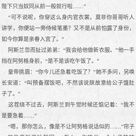
陛下只当奴同从前一般就行啦……”
“可不说呢，你穿这么身内官衣裳，莫非你哥哥听人
讲学，你便站一旁侍候笔墨？又不是从前怕露了身份，
如今你算是亲眷入宫了。”
阿斯兰忽而扯过弟弟：“我会给他做新衣服。”他一手
挡在阿努格身前，“是不是该吃午饭了。”
皇帝挑眉：“你今儿还急着吃饭了？”她不多问，另唤
长安道：“叫预备摆饭吧，不然该说朕故意给公子饿肚
子了。”
这茬绕不过去，阿斯兰到午觉时候还惦记着：“我不
是要急着……”
“嗯，那你怎么，像是不让阿努格说话似的……”帘子