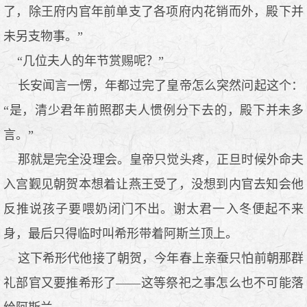
了，除王府内官年前单支了各项府内花销而外，殿下并
未另支物事。”
“几位夫人的年节赏赐呢？”
长安闻言一愣，年都过完了皇帝怎么突然问起这个：
“是，清少君年前照郡夫人惯例分下去的，殿下并未多
言。”
那就是完全没理会。皇帝只觉头疼，正旦时候外命夫
入宫觐见朝贺本想着让燕王受了，没想到内官去知会他
反推说孩子要喂奶闭门不出。谢太君一入冬便起不来
身，最后只得临时叫希形带着阿斯兰顶上。
这下希形代他接了朝贺，今年春上亲蚕只怕前朝那群
礼部官又要推希形了——这等祭祀之事怎么也不可能落