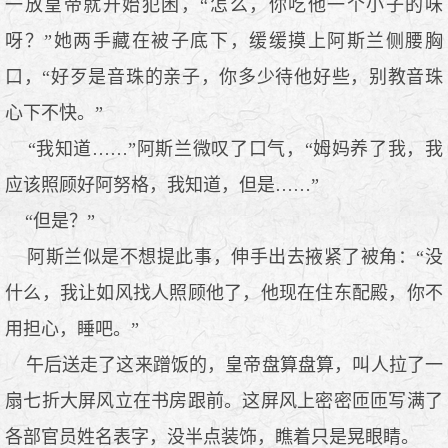
一放皇帝就开始犯困，“怎么，你吃他一个小子的味
呀？”她两手藏在被子底下，缓缓摸上阿斯兰侧腰胸
口，“好歹是音珠的亲子，你多少待他好些，别教音珠
心下不快。”
“我知道……”阿斯兰微叹了口气，“姆妈养了我，我
应该照顾好阿努格，我知道，但是……”
“但是？”
阿斯兰似是不想提此事，伸手出去掖紧了被角：“没
什么，我让如风找人照顾他了，他现在住东配殿，你不
用担心，睡吧。”
午后送走了这来蹭饭的，皇帝盘算盘算，叫人拉了一
扇七折大屏风立在书房跟前。这屏风上密密匝匝写满了
各部官员姓名表字，没半点装饰，瞧着只是晃眼睛。