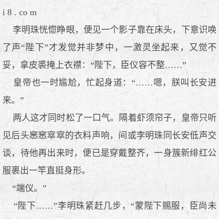
i 8 . co m
李明珠恍惚睁眼，便见一个影子靠在床头，下意识唤
了声“陛下”才发觉并非梦中，一激灵坐起来，又觉不
妥，拿皮裘掩上衣襟：“陛下，臣仪容不整……”
皇帝也一时尴尬，忙起身道：“……嗯，朕叫长安进
来。”
两人这才同时松了一口气。隔着虾须帘子，皇帝只听
见后头窸窸窣窣的衣料声响，间或李明珠同长安低声交
谈，待他再出来时，便已是穿戴整齐，一身簇新绯红公
服裹出一竿直挺身形。
“端仪。”
“陛下……”李明珠紧赶几步，“蒙陛下赐服，臣尚未