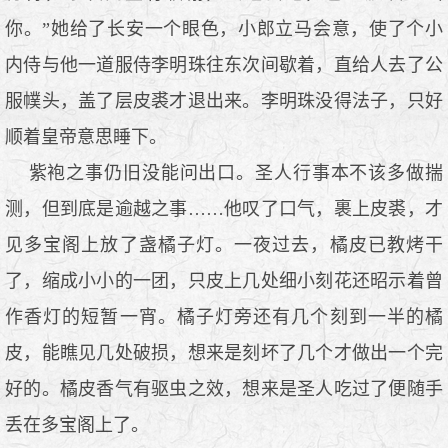
你。”她给了长安一个眼色，小郎立马会意，使了个小
内侍与他一道服侍李明珠往东次间歇着，直给人去了公
服幞头，盖了层皮裘才退出来。李明珠没得法子，只好
顺着皇帝意思睡下。
紫袍之事仍旧没能问出口。圣人行事本不该多做揣
测，但到底是逾越之事……他叹了口气，裹上皮裘，才
见多宝阁上放了盏橘子灯。一夜过去，橘皮已教烤干
了，缩成小小的一团，只皮上几处细小刻花还昭示着曾
作香灯的短暂一宵。橘子灯旁还有几个刻到一半的橘
皮，能瞧见几处破损，想来是刻坏了几个才做出一个完
好的。橘皮香气有驱虫之效，想来是圣人吃过了便随手
丢在多宝阁上了。