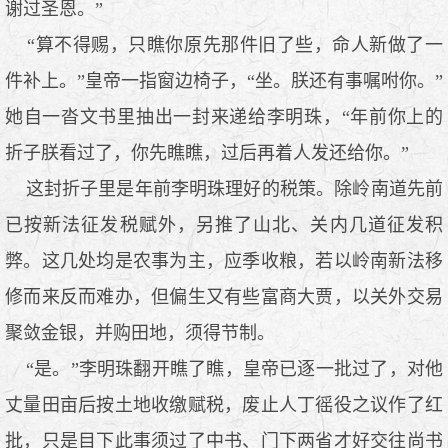
谢过圣恩。”
“算不得赐，只瞧你原先那件旧了些，命人新做了一
件补上。”皇帝一指窗边椅子，“坐。朕还有事嘱咐你。”
她自一沓文书里抽出一封来递给李明珠，“年前你上的
折子朕看过了，你先瞧瞧，过后再着人发还给你。”
这封折子里是年前李明珠理好的税策。除岭南道先前
已按新法征发税赋外，另推了山北、关内几道征发积
弊。这几处均是农事为主，应季收粮，若以岭南新法移
修而来反而难办，但偏生又有些富商大贾，以关外交易
聚敛金银，并购田地，须得节制。
“是。”李明珠翻开瞧了瞧，皇帝已逐一批过了，对他
丈量田亩后按土地收缴赋税，废止人丁徭役之议作了红
批，只是目下此事须过了中书、门下两省才好交往尚书