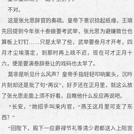
不对。
这是张允思辞官的奏疏。皇帝下意识捻起纸缘，王琅
先回提到今年张十叁娘要考武举，张允思为避嫌致仕也
算板上钉钉……只是太早了些，武举要叁月才开考，四
月才尘埃落定，到那时再上疏不迟，现在可才正月十
六，便是要演叁辞叁让的戏码也太早了。
莫非是听见什么风声？皇帝手指轻轻叩响案头，沉吟
片刻却还是批了句“再议”，好歹还在正月里，就这么放
了张允思走面上须不好看，且瞧他什么反应再说吧。
“长安，”她招手叫来内官，“燕王这月里可支了东
西？”
“回陛下，殿下一应爵禄节礼等清少君都送入上阳宫