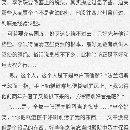
笑，李明珠要改塞上的税法，其实操之过急了些，边关
那些大商贾个个不是省油的灯。他没往西北州县任过，
到底是经验少些。
可若要充实国库，好歹这步绕不过去，只好先与他铺
垫些。总须得厘清这些商贾的根本，最好是能有点供人
驱使的缰绳。俗话说皇权不下乡，此种暗访正是不好动
用大权之行……
“哎，这个人，这个人是不是林户琦他爹？”法兰切斯
卡忽而一指，手上奶糕碎啪地便糊到屏风上，“我记得
他前两年升官了又被扒下来的，长得特别好看是吧？”
“……是，全靠一张漂亮脸蛋当的御史……”皇帝好
笑，“你把糕渣擦干净啊别污了我的东西——文章漂亮
但是个没品的东西，好些年之前靠当时殿院中丞才保得