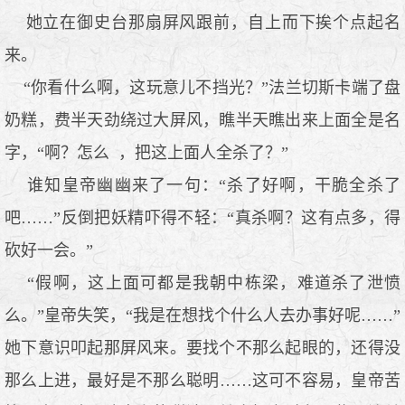
她立在御史台那扇屏风跟前，自上而下挨个点起名
来。
“你看什么啊，这玩意儿不挡光？”法兰切斯卡端了盘
奶糕，费半天劲绕过大屏风，瞧半天瞧出来上面全是名
字，“啊？怎么 ，把这上面人全杀了？”
谁知皇帝幽幽来了一句：“杀了好啊，干脆全杀了
吧……”反倒把妖精吓得不轻：“真杀啊？这有点多，得
砍好一会。”
“假啊，这上面可都是我朝中栋梁，难道杀了泄愤
么。”皇帝失笑，“我是在想找个什么人去办事好呢……”
她下意识叩起那屏风来。要找个不那么起眼的，还得没
那么上进，最好是不那么聪明……这可不容易，皇帝苦