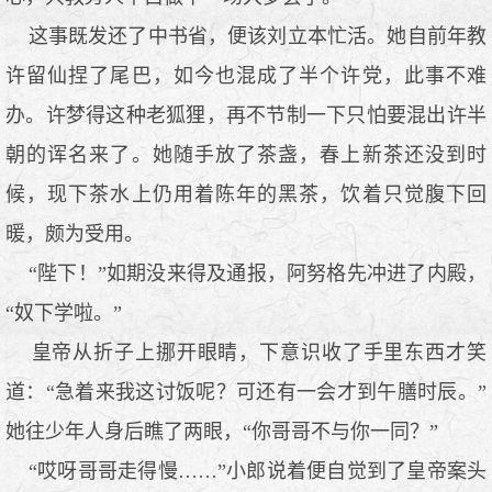
这事既发还了中书省，便该刘立本忙活。她自前年教
许留仙捏了尾巴，如今也混成了半个许党，此事不难
办。许梦得这种老狐狸，再不节制一下只怕要混出许半
朝的诨名来了。她随手放了茶盏，春上新茶还没到时
候，现下茶水上仍用着陈年的黑茶，饮着只觉腹下回
暖，颇为受用。
“陛下！”如期没来得及通报，阿努格先冲进了内殿，
“奴下学啦。”
皇帝从折子上挪开眼睛，下意识收了手里东西才笑
道：“急着来我这讨饭呢？可还有一会才到午膳时辰。”
她往少年人身后瞧了两眼，“你哥哥不与你一同？”
“哎呀哥哥走得慢……”小郎说着便自觉到了皇帝案头