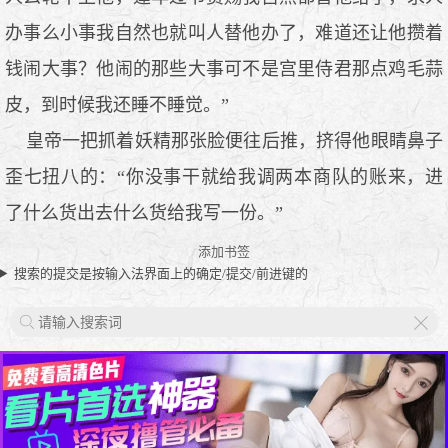
办事么小事我自然也就叫人替他办了，难道还让他攒着
钱闹大事？他闹的那些大事可不是宫里侍君那点鸡毛蒜
皮，到时候我还睡不睡觉。”
皇帝一把抓着妖精那张脸便往后推，挤得他眼睛鼻子
歪七扭八的：“你没事干就给我调两本商队的账来，进
了什么货出去什么货给我写一份。”
添加书签
搜索的提交是按输入法界面上的确定/提交/前进键的
X