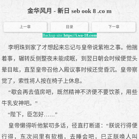
金华风月 - 新日 seb ook 8 .co m
上一章
目录
下一章
Backup site:
https://i.wa-18.com
李明珠到家了才想起来忘记与皇帝说紫袍之事。他揣
着事，辗转反侧整夜未能成眠，到翌日朝会时候便觉头
晕目眩，直至皇帝召他入殿议事时候还觉昏沉。皇帝察
觉了，索性将人按在椅子上休息。
“歇会再去值房吧，既然精神不济便不要饮茶，用些
牛乳安神吧。”
“陛下，臣怎好……”
皇帝懒得听他絮叨多话，径直打断道：“朕说行得便
行得，东次间里有软榻，去睡会吧，巳正朕唤人叫