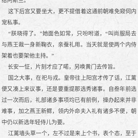
给阿斯兰。
这下后宫又要坐大，更不提借着这通前朝难免窥伺内
宠私事。
“朕晓得了。”她面色如常，只吩咐道，“叫尚服局去
与燕王裁一身新鞠衣，亲蚕礼用。当天就是使两个内侍
架着也要架他主持。”
长安一怔，片刻才应了喏，另唤黄门去传旨。
国之大事，在祀与戎。皇帝往上阳宫才传了话，江蓠
便又凑上来议事，还是要重提那选秀诸事。自叁年前选
过一次而后，礼部诸多事项均已有前例，操办起来并非
难事，加之燕王新鳏，领内外命夫入礼有诸多不便，朝
中仍以新选年轻侍儿为要。
江蓠墙头草一个，左不过是来上个书，表个态，至于