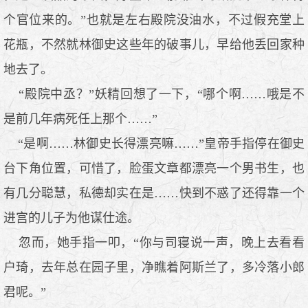
个官位来的。”也就是左右殿院没油水，不过假充堂上
花瓶，不然就林御史这些年的破事儿，早给他丢回家种
地去了。
“殿院中丞？”妖精回想了一下，“哪个啊……哦是不
是前几年病死任上那个……”
“是啊……林御史长得漂亮嘛……”皇帝手指停在御史
台下角位置，可惜了，脸蛋文章都漂亮一个男书生，也
有几分聪慧，私德却实在是……快到不惑了还得靠一个
进宫的儿子为他谋仕途。
忽而，她手指一叩，“你与司寝说一声，晚上去看看
户琦，去年总在园子里，净瞧着阿斯兰了，多冷落小郎
君呢。”