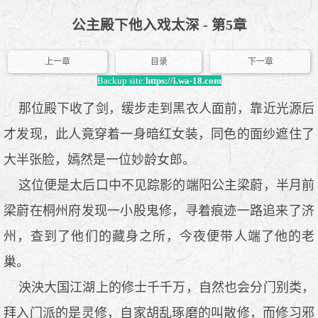
公主殿下他入戏太深 - 第5章
上一章
目录
下一章
Backup site:
https://i.wa-18.com
那位殿下收了剑，缓步走到黑衣人面前，靠近光源后
才发现，此人竟穿着一身暗红女装，同色的面纱遮住了
大半张脸，嫣然是一位妙龄女郎。
这位便是太后口中不见踪影的端阳公主梁蔚，半月前
梁蔚在桐州府发现一小股鬼修，寻着痕迹一路追来了济
州，查到了他们的藏身之所，今夜便带人端了他的老
巢。
泱泱大国江湖上的修士千千万，自然也会分门别类，
拜入门派的是灵修，自家胡乱琢磨的叫散修，而修习邪