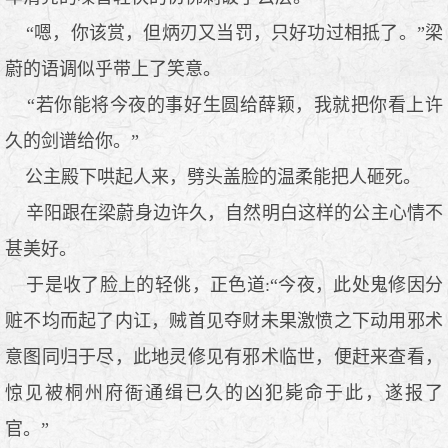
“嗯，你该赏，但炳刃又当罚，只好功过相抵了。”梁
蔚的语调似乎带上了笑意。
“若你能将今夜的事好生圆给薛颖，我就把你看上许
久的剑谱给你。”
公主殿下哄起人来，劈头盖脸的温柔能把人砸死。
辛阳跟在梁蔚身边许久，自然明白这样的公主心情不
甚美好。
于是收了脸上的轻佻，正色道:“今夜，此处鬼修因分
赃不均而起了内讧，贼首见夺财未果激愤之下动用邪术
意图同归于尽，此地灵修见有邪术临世，便赶来查看，
惊见被桐州府衙通缉已久的凶犯毙命于此，遂报了
官。”