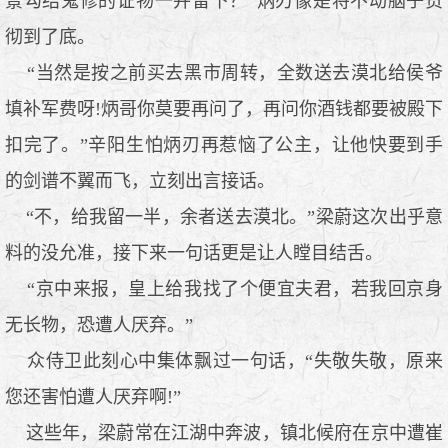
景勾结鬼修的证物一并留下？”炳刃像是将不动脑子贯
彻到了底。
“当然是按之前买去黑市周转，全数送去漠北给侯爷
填补军费呀!炳哥你莫要再问了，再问你酒钱都要被殿下
扣完了。”辛阳生怕炳刃再惹恼了公主，让他快要到手
的剑谱不翼而飞，立刻出言接话。
“不，给我留一半，余者送去漠北。”梁蔚这次出乎意
料的没允准，接下来一句话更是让人瞠目结舌。
“京中来报，皇上给我找了个便宜夫君，若我回京身
无长物，恐遭人厌弃。”
众侍卫此刻心中集体飘过一句话，“失敬失敬，原来
您还害怕遭人厌弃啊!”
这些年，梁蔚常在江湖中奔波，镇北候府在京中遭崔