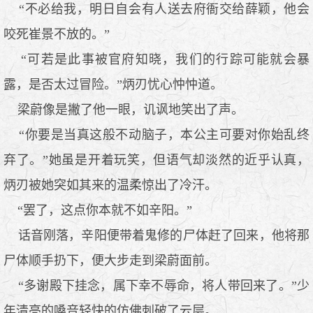
“不必给我，明日自会有人送去府衙交给薛颖，他会
咬死崔景不放的。”
“可若是此事被官府知晓，我们的行踪可能就会暴
露，是否太过冒险。”炳刃忧心忡忡道。
梁蔚像是撇了他一眼，讥讽地笑出了声。
“你要是当真这般不动脑子，本公主可要对你始乱终
弃了。”她虽是开着玩笑，但语气却淡然的近乎认真，
炳刃被她突如其来的温柔惊出了冷汗。
“罢了，这点你本就不如辛阳。”
话音刚落，辛阳便带着鬼修的尸体赶了回来，他将那
尸体顺手扔下，便大步走到梁蔚面前。
“多谢殿下挂念，属下幸不辱命，将人带回来了。”少
年清亮的嗓音轻快的仿佛刺破了云层。