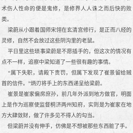
术伤人性命的便是鬼修，是修界人人诛之而后快的败
类。
梁蔚从小跟着国师宋翎在玄清宫修行，是正而八经的
灵修，自然不会放过这些阴沟里的老鼠。
平日里这些琐事梁蔚是不愿插手的，但这次的情况有
点不一样，追察中梁知道了一些很有趣的事情。
“属下失职，请殿下责罚，但属下发现了崔景留给贼
首的信件。”炳刃将手上的东西递呈给梁蔚。
崔景是崔家偏房庶孙，前几年外派到地方做官，明面
上是作为巡察使监督桐济两州知府，实则是为崔家在地
方大肆敛财，做了许多见不得人的勾当。
但梁蔚并没有伸手，仿佛是不想被那些东西脏了手。