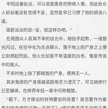
辛阳这番扯淡，可以说是离奇的惨绝人寰，但此处众
人却丝毫没有觉得不妥，显然是早已习惯了他的胡说八
道。
梁蔚淡淡的说:“妥，就这样办吧。”
在周围众人哀其不幸的目光中，她抬手起势，一道银
光闪过，在空中化为点点磷火，落于地上的尸身之上便
立刻燃起烈焰，但火光却是不带温度的白色，像是传说
中的离火。
不多时地上除了那贼首的尸身，便再无一人。
其余鬼修的尸身竟被梁蔚用灵力湮灭了，可见她修行
已至臻境，在修界年轻一辈中可称翘楚。
“殿下，方才搜出的财物要如何处置？是否要作为崔