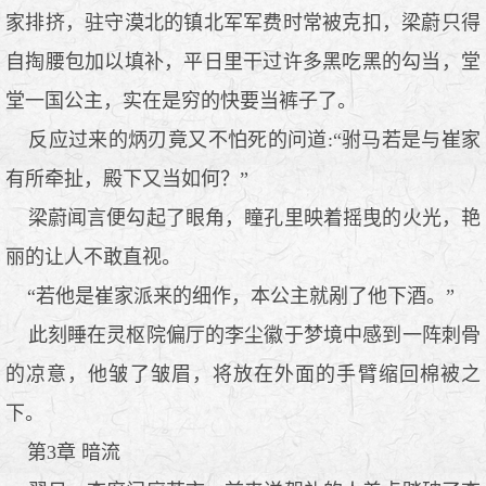
家排挤，驻守漠北的镇北军军费时常被克扣，梁蔚只得
自掏腰包加以填补，平日里干过许多黑吃黑的勾当，堂
堂一国公主，实在是穷的快要当裤子了。
反应过来的炳刃竟又不怕死的问道:“驸马若是与崔家
有所牵扯，殿下又当如何？”
梁蔚闻言便勾起了眼角，瞳孔里映着摇曳的火光，艳
丽的让人不敢直视。
“若他是崔家派来的细作，本公主就剐了他下酒。”
此刻睡在灵枢院偏厅的李尘徽于梦境中感到一阵刺骨
的凉意，他皱了皱眉，将放在外面的手臂缩回棉被之
下。
第3章 暗流