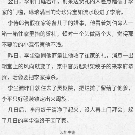
翌日，李府门庭若市，前来送贺礼的人差点踏破了李
家的门槛，琳琅满目的奇珍异宝如流水般进了李府。
李侍郎告假在家筹备儿子的婚事，他看着刘伯命人一
箱一箱往家里抬的贺礼，顿时一个头做两个大，觉得那
不要脸的小混蛋害他不浅。
昨日，李尘徽同他商量让他收了崔家的礼，消息一出
朝堂上的风向就变了，京中官员起哄架秧子的来李府恭
贺，活像要把李家捧杀。
李尘徽昨日就住去了灵枢院，把烂摊子留给了他爹，
李平只好强装镇定出来周旋。
几日后，李府终于清净了起来，没人再上门拜会，躲
了几日的李尘徽终于回了家。
添加书签